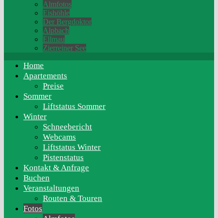
Almfotos
Eishöhle
Der Bergdoktor
Alpbach
Ellmau
Zierreiner See
Home
Apartements
Preise
Sommer
Liftstatus Sommer
Winter
Schneebericht
Webcams
Liftstatus Winter
Pistenstatus
Kontakt & Anfrage
Buchen
Veranstaltungen
Routen & Touren
Fotos