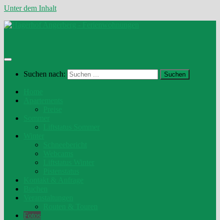
Unter dem Inhalt
Suchen nach:
Home
Apartements
Preise
Sommer
Liftstatus Sommer
Winter
Schneebericht
Webcams
Liftstatus Winter
Pistenstatus
Kontakt & Anfrage
Buchen
Veranstaltungen
Routen & Touren
Fotos