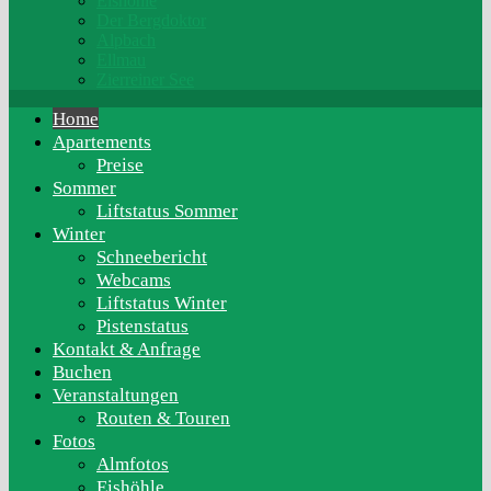
Eishöhle
Der Bergdoktor
Alpbach
Ellmau
Zierreiner See
Home
Apartements
Preise
Sommer
Liftstatus Sommer
Winter
Schneebericht
Webcams
Liftstatus Winter
Pistenstatus
Kontakt & Anfrage
Buchen
Veranstaltungen
Routen & Touren
Fotos
Almfotos
Eishöhle