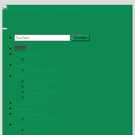
Unter
dem
Inhalt
Suchen
nach:
Home
Apartements
Preise
Sommer
Liftstatus Sommer
Winter
Schneebericht
Webcams
Liftstatus Winter
Pistenstatus
Kontakt & Anfrage
Buchen
Veranstaltungen
Routen & Touren
Fotos
Almfotos