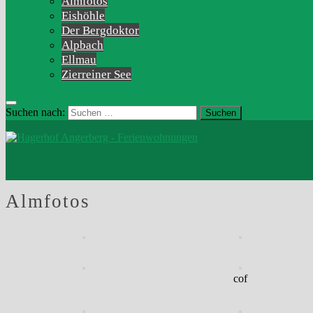
Almfotos
Eishöhle
Der Bergdoktor
Alpbach
Ellmau
Zierreiner See
Suchen nach:
Almfotos
cof