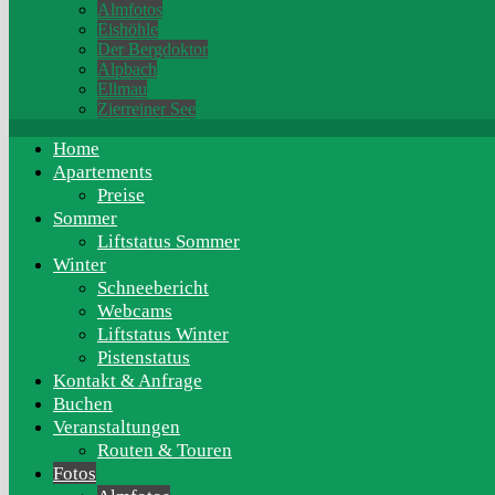
Almfotos
Eishöhle
Der Bergdoktor
Alpbach
Ellmau
Zierreiner See
Home
Apartements
Preise
Sommer
Liftstatus Sommer
Winter
Schneebericht
Webcams
Liftstatus Winter
Pistenstatus
Kontakt & Anfrage
Buchen
Veranstaltungen
Routen & Touren
Fotos