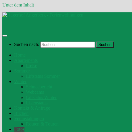
Unter dem Inhalt
Suchen nach:
Home
Apartements
Preise
Sommer
Liftstatus Sommer
Winter
Schneebericht
Webcams
Liftstatus Winter
Pistenstatus
Kontakt & Anfrage
Buchen
Veranstaltungen
Routen & Touren
Fotos