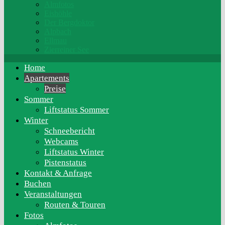
Almfotos
Eishöhle
Der Bergdoktor
Alpbach
Ellmau
Zierreiner See
Home
Apartements
Preise
Sommer
Liftstatus Sommer
Winter
Schneebericht
Webcams
Liftstatus Winter
Pistenstatus
Kontakt & Anfrage
Buchen
Veranstaltungen
Routen & Touren
Fotos