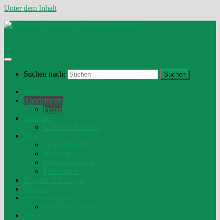
Unter dem Inhalt
Suchen nach:
Home
Apartements
Preise
Sommer
Liftstatus Sommer
Winter
Schneebericht
Webcams
Liftstatus Winter
Pistenstatus
Kontakt & Anfrage
Buchen
Veranstaltungen
Routen & Touren
Fotos